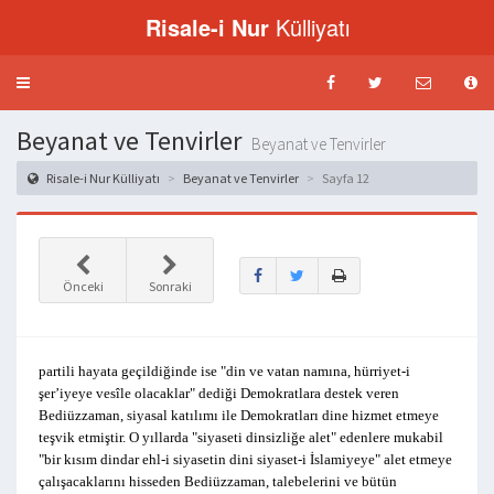
Risale-i Nur
Külliyatı
Menü
aç-
kapat
Beyanat ve Tenvirler
Beyanat ve Tenvirler
Risale-i Nur Külliyatı
Beyanat ve Tenvirler
Sayfa 12
Önceki
Sonraki
partili hayata geçildiğinde ise "din ve vatan namına, hürriyet-i
şer’iyeye vesîle olacaklar" dediği Demokratlara destek veren
Bediüzzaman, siyasal katılımı ile Demokratları dine hizmet etmeye
teşvik etmiştir. O yıllarda "siyaseti dinsizliğe alet" edenlere mukabil
"bir kısım dindar ehl-i siyasetin dini siyaset-i İslamiyeye" alet etmeye
çalışacaklarını hisseden Bediüzzaman, talebelerini ve bütün