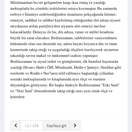
Müslümanları bu tür gelişmelere karşı ikaz etmiş ve yazdığı
mektuplarla bu yöndeki tesbitlerini ortaya koymuştur. Bu zamanda
terbiye-i İslamiye zedelendiğinden insanların pekçoğunda hürmet,
emniyet, sadâkat ve salâbet kaybolmuş olduğundan din adına siyaset
meydanına atılan parti(ler) dini siyasete alet etmeye mecbur
kalacaklardır. Dolayısı ile bu, din adına, vatan ve millet hesabına
büyük bir zarar olacaktır. Bediüzzaman, talebelerine vasiyetnâmesi
hükmünde olan son dersinde ise, adeta hayatı boyunca din ve iman
hizmetinde takip ettiği ve uyguladığı ölçüleri özetleyerek siyaseten
takındığı tavrın makul ve mükemmel izahını yapmıştır.
Bediüzzaman’ın siyasî tesbit ve görüşlerinin, ilk İstanbul hayatında
yazdığı Divan-ı Harb-i Örfî, Münâzarât, Hutbe-i Şamiye, Sünûhat gibi
eserlerde ve Risâle-i Nur’ların telif edilmeye başlandığı yıllardan
sonraki mektuplarında ve kitaplarında aynı ölçü ve esaslara
dayandığını görüyoruz. Bir başka ifadeyle Bediüzzaman "Eski Said"
ve "Yeni Said" dönemlerinde takip ettiği tarzı aynı ortak ölçü ve
kriterlere