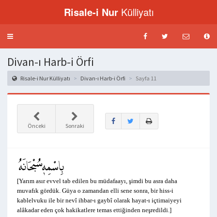
Risale-i Nur
Külliyatı
Menü
aç-
kapat
Divan-ı Harb-i Örfi
Risale-i Nur Külliyatı
Divan-ı Harb-i Örfi
Sayfa 11
Önceki
Sonraki
[Yarım asır evvel tab edilen bu müdafaayı, şimdi bu asra daha
muvafık gördük. Güya o zamandan elli sene sonra, bir hiss-i
kablelvuku ile bir nevî ihbar-ı gaybî olarak hayat-ı içtimaiyeyi
alâkadar eden çok hakikatlere temas ettiğinden neşredildi.]