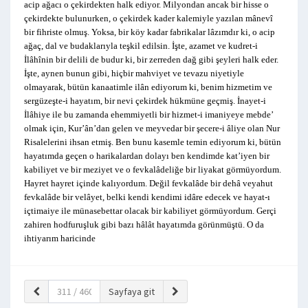
acip ağacı o çekirdekten halk ediyor. Milyondan ancak bir hisse o
çekirdekte bulunurken, o çekirdek kader kalemiyle yazılan mânevî
bir fihriste olmuş. Yoksa, bir köy kadar fabrikalar lâzımdır ki, o acip
ağaç, dal ve budaklarıyla teşkil edilsin. İşte, azamet ve kudret-i
İlâhînin bir delili de budur ki, bir zerreden dağ gibi şeyleri halk eder.
İşte, aynen bunun gibi, hiçbir mahviyet ve tevazu niyetiyle
olmayarak, bütün kanaatimle ilân ediyorum ki, benim hizmetim ve
sergüzeşte-i hayatım, bir nevi çekirdek hükmüne geçmiş. İnayet-i
İlâhiye ile bu zamanda ehemmiyetli bir hizmet-i imaniyeye mebde’
olmak için, Kur’ân’dan gelen ve meyvedar bir şecere-i âliye olan Nur
Risalelerini ihsan etmiş. Ben bunu kasemle temin ediyorum ki, bütün
hayatımda geçen o harikalardan dolayı ben kendimde kat’iyen bir
kabiliyet ve bir meziyet ve o fevkalâdeliğe bir liyakat görmüyordum.
Hayret hayret içinde kalıyordum. Değil fevkalâde bir dehâ veyahut
fevkalâde bir velâyet, belki kendi kendimi idâre edecek ve hayat-ı
içtimaiye ile münasebettar olacak bir kabiliyet görmüyordum. Gerçi
zahiren hodfuruşluk gibi bazı hâlât hayatımda görünmüştü. O da
ihtiyarım haricinde