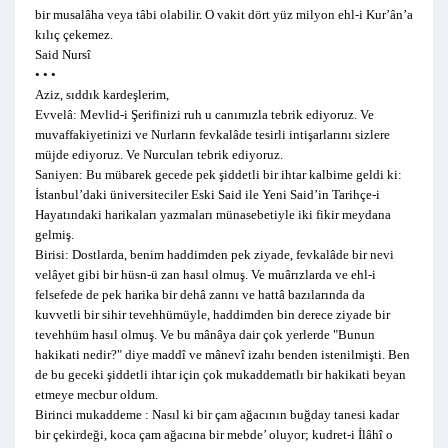
bir musalâha veya tâbi olabilir. O vakit dört yüz milyon ehl-i Kur’ân’a
kılıç çekemez.
Said Nursî
• • •
Aziz, sıddık kardeşlerim,
Evvelâ: Mevlid-i Şerifinizi ruh u canımızla tebrik ediyoruz. Ve
muvaffakiyetinizi ve Nurların fevkalâde tesirli intişarlarını sizlere
müjde ediyoruz. Ve Nurcuları tebrik ediyoruz.
Saniyen: Bu mübarek gecede pek şiddetli bir ihtar kalbime geldi ki:
İstanbul’daki üniversiteciler Eski Said ile Yeni Said’in Tarihçe-i
Hayatındaki harikaları yazmaları münasebetiyle iki fikir meydana
gelmiş.
Birisi: Dostlarda, benim haddimden pek ziyade, fevkalâde bir nevi
velâyet gibi bir hüsn-ü zan hasıl olmuş. Ve muârızlarda ve ehl-i
felsefede de pek harika bir dehâ zannı ve hattâ bazılarında da
kuvvetli bir sihir tevehhümüyle, haddimden bin derece ziyade bir
tevehhüm hasıl olmuş. Ve bu mânâya dair çok yerlerde "Bunun
hakikati nedir?" diye maddî ve mânevî izahı benden istenilmişti. Ben
de bu geceki şiddetli ihtar için çok mukaddematlı bir hakikati beyan
etmeye mecbur oldum.
Birinci mukaddeme
: Nasıl ki bir çam ağacının buğday tanesi kadar
bir çekirdeği, koca çam ağacına bir mebde’ oluyor; kudret-i İlâhî o