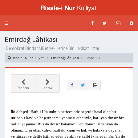
Risale-i Nur
Külliyatı
Menü
aç-
kapat
Emirdağ Lâhikası
Demokrat Dindar Millet Vekillerine Bir Hakikati İhtar
Risale-i Nur Külliyatı
Emirdağ Lâhikası
Sayfa 311
Önceki
Sonraki
İki dehşetli Harb-i Umumînin neticesinde beşerde hasıl olan bir
intibah-ı kavî ve beşerin tam uyanması cihetiyle, kat’iyen dinsiz bir
millet yaşamaz. Rus da dinsiz kalamaz. Geri dönüp Hıristiyan da
olamaz. Olsa olsa, küfr-ü mutlakı kıran ve hak ve hakikate dayanan
ve hüccet ve delile istinad eden ve aklı ve kalbi ikna eden Kur’ân ile