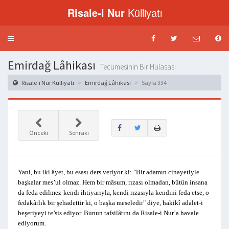
Risale-i Nur
Külliyatı
Menü
aç-
kapat
Emirdağ Lâhikası
Tecümesinin Bir Hülasası
Risale-i Nur Külliyatı
Emirdağ Lâhikası
Sayfa 334
Önceki
Sonraki
Yani, bu iki âyet, bu esası ders veriyor ki: "Bir adamın cinayetiyle
başkalar mes’ul olmaz. Hem bir mâsum, rızası olmadan, bütün insana
da feda edilmez-kendi ihtiyarıyla, kendi rızasıyla kendini feda etse, o
fedakârlık bir şehadettir ki, o başka meseledir" diye, hakikî adalet-i
beşeriyeyi te’sis ediyor. Bunun tafsilâtını da Risale-i Nur’a havale
ediyorum.