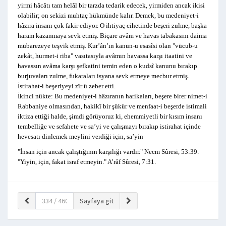
yirmi hâcâtı tam helâl bir tarzda tedarik edecek, yirmiden ancak ikisi
olabilir; on sekizi muhtaç hükmünde kalır. Demek, bu medeniyet-i
hâzıra insanı çok fakir ediyor. O ihtiyaç cihetinde beşeri zulme, başka
haram kazanmaya sevk etmiş. Biçare avâm ve havas tabakasını daima
mübarezeye teşvik etmiş. Kur’ân’ın kanun-u esasîsi olan "vücub-u
zekât, hurmet-i riba" vasıtasıyla avâmın havassa karşı itaatini ve
havassın avâma karşı şefkatini temin eden o kudsî kanunu bırakıp
burjuvaları zulme, fukaraları isyana sevk etmeye mecbur etmiş.
İstirahat-i beşeriyeyi zîr ü zeber etti.
İkinci nükte: Bu medeniyet-i hâzıranın harikaları, beşere birer nimet-i
Rabbaniye olmasından, hakikî bir şükür ve menfaat-i beşerde istimali
iktiza ettiği halde, şimdi görüyoruz ki, ehemmiyetli bir kısım insanı
tembelliğe ve sefahete ve sa’yi ve çalışmayı bırakıp istirahat içinde
hevesatı dinlemek meylini verdiği için, sa’yin
"İnsan için ancak çalıştığının karşılığı vardır." Necm Sûresi, 53:39.
"Yiyin, için, fakat israf etmeyin." A’râf Sûresi, 7:31.