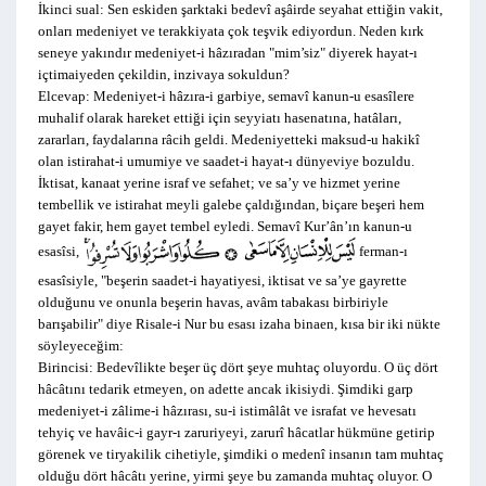
İkinci sual: Sen eskiden şarktaki bedevî aşâirde seyahat ettiğin vakit,
onları medeniyet ve terakkiyata çok teşvik ediyordun. Neden kırk
seneye yakındır medeniyet-i hâzıradan "mim’siz" diyerek hayat-ı
içtimaiyeden çekildin, inzivaya sokuldun?
Elcevap: Medeniyet-i hâzıra-i garbiye, semavî kanun-u esasîlere
muhalif olarak hareket ettiği için seyyiatı hasenatına, hatâları,
zararları, faydalarına râcih geldi. Medeniyetteki maksud-u hakikî
olan istirahat-i umumiye ve saadet-i hayat-ı dünyeviye bozuldu.
İktisat, kanaat yerine israf ve sefahet; ve sa’y ve hizmet yerine
tembellik ve istirahat meyli galebe çaldığından, biçare beşeri hem
gayet fakir, hem gayet tembel eyledi. Semavî Kur’ân’ın kanun-u
esasîsi,
ferman-ı
esasîsiyle, "beşerin saadet-i hayatiyesi, iktisat ve sa’ye gayrette
olduğunu ve onunla beşerin havas, avâm tabakası birbiriyle
barışabilir" diye Risale-i Nur bu esası izaha binaen, kısa bir iki nükte
söyleyeceğim:
Birincisi: Bedevîlikte beşer üç dört şeye muhtaç oluyordu. O üç dört
hâcâtını tedarik etmeyen, on adette ancak ikisiydi. Şimdiki garp
medeniyet-i zâlime-i hâzırası, su-i istimâlât ve israfat ve hevesatı
tehyiç ve havâic-i gayr-ı zaruriyeyi, zarurî hâcatlar hükmüne getirip
görenek ve tiryakilik cihetiyle, şimdiki o medenî insanın tam muhtaç
olduğu dört hâcâtı yerine, yirmi şeye bu zamanda muhtaç oluyor. O