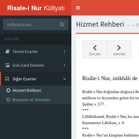
Risale-i Nur
Külliyatı
Menü
aç-
kapat
Hizmet Rehberi
— — Ris
KÜLLİYAT
Temel Eserler
Önceki
Sonraki
Eski Said Dönemi
Risâle-i Nur, istikbâli de
Diğer Eserler
Hizmet Rehberi
Risâle-i Nur doğrudan doğruya Kur’
mülhem ve feyzinden gelen bir te
Beyanat ve Tenvirler
Şuâlar, s. 577.
***
Lillâhilhamd, Risâle-i Nur, bu asr
Kastamonu Lâhikası, s. 6.
***
Risâle-i Nur’un kitapları birbirin