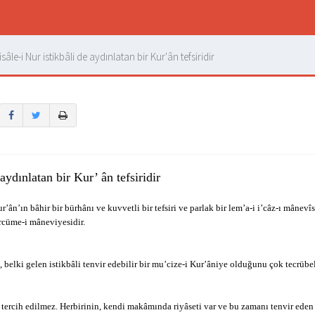
âle-i Nur istikbâli de aydınlatan bir Kur'ân tefsiridir
 aydınlatan bir Kur’ ân tefsiridir
ân’ın bâhir bir bürhânı ve kuvvetli bir tefsiri ve parlak bir lem’a-i i’câz-ı mânevîs
rcüme-i mâneviyesidir.
ı, belki gelen istikbâli tenvir edebilir bir mu’cize-i Kur’âniye olduğunu çok tecrübel
e tercih edilmez. Herbirinin, kendi makâmında riyâseti var ve bu zamanı tenvir eden