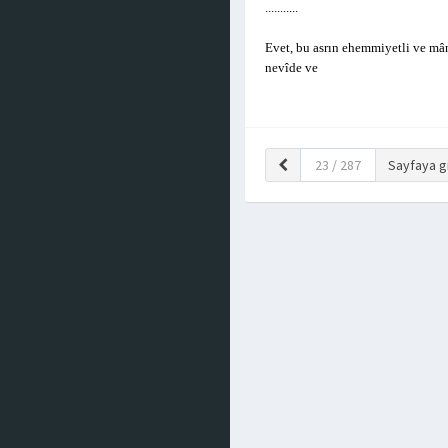
...........
Evet, bu asrın ehemmiyetli ve mân
nevîde ve