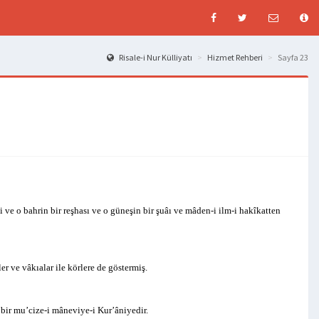
Risale-i Nur Külliyatı
Hizmet Rehberi
Sayfa 23
i ve o bahrin bir reşhası ve o güneşin bir şuâı ve mâden-i ilm-i hakîkatten
er ve vâkıalar ile körlere de göstermiş.
 bir mu’cize-i mâneviye-i Kur’âniyedir.