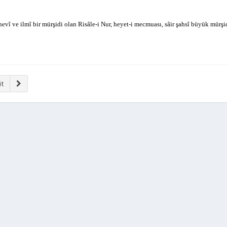
evî ve ilmî bir mürşidi olan Risâle-i Nur, heyet-i mecmuası, sâir şahsî büyük mürş