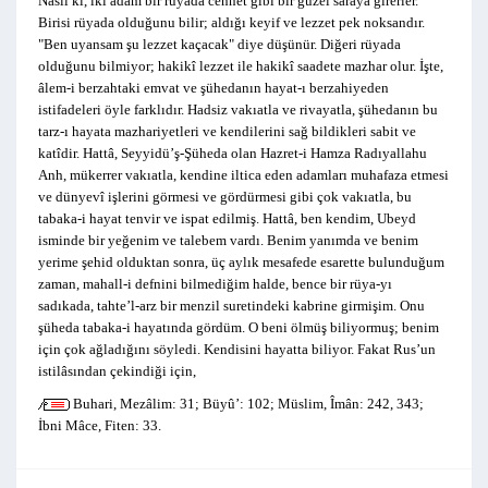
Nasıl ki, iki adam bir rüyada cennet gibi bir güzel saraya girerler.
Birisi rüyada olduğunu bilir; aldığı keyif ve lezzet pek noksandır.
"Ben uyansam şu lezzet kaçacak" diye düşünür. Diğeri rüyada
olduğunu bilmiyor; hakikî lezzet ile hakikî saadete mazhar olur. İşte,
âlem-i berzahtaki emvat ve şühedanın hayat-ı berzahiyeden
istifadeleri öyle farklıdır. Hadsiz vakıatla ve rivayatla, şühedanın bu
tarz-ı hayata mazhariyetleri ve kendilerini sağ bildikleri sabit ve
katîdir. Hattâ, Seyyidü’ş-Şüheda olan Hazret-i Hamza Radıyallahu
Anh, mükerrer vakıatla, kendine iltica eden adamları muhafaza etmesi
ve dünyevî işlerini görmesi ve gördürmesi gibi çok vakıatla, bu
tabaka-i hayat tenvir ve ispat edilmiş. Hattâ, ben kendim, Ubeyd
isminde bir yeğenim ve talebem vardı. Benim yanımda ve benim
yerime şehid olduktan sonra, üç aylık mesafede esarette bulunduğum
zaman, mahall-i defnini bilmediğim halde, bence bir rüya-yı
sadıkada, tahte’l-arz bir menzil suretindeki kabrine girmişim. Onu
şüheda tabaka-i hayatında gördüm. O beni ölmüş biliyormuş; benim
için çok ağladığını söyledi. Kendisini hayatta biliyor. Fakat Rus’un
istilâsından çekindiği için,
Buhari, Mezâlim: 31; Büyû’: 102; Müslim, Îmân: 242, 343;
İbni Mâce, Fiten: 33.