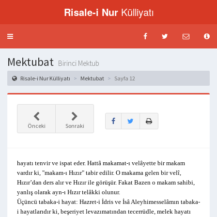
Risale-i Nur
Külliyatı
Menü
aç-
kapat
Mektubat
Birinci Mektub
Risale-i Nur Külliyatı
Mektubat
Sayfa 12
Önceki
Sonraki
hayatı tenvir ve ispat eder. Hattâ makamat-ı velâyette bir makam
vardır ki, "makam-ı Hızır" tabir edilir. O makama gelen bir velî,
Hızır’dan ders alır ve Hızır ile görüşür. Fakat Bazen o makam sahibi,
yanlış olarak ayn-ı Hızır telâkki olunur.
Üçüncü tabaka-i hayat: Hazret-i İdris ve İsâ Aleyhimesselâmın tabaka-
i hayatlarıdır ki, beşeriyet levazımatından tecerrüdle, melek hayatı