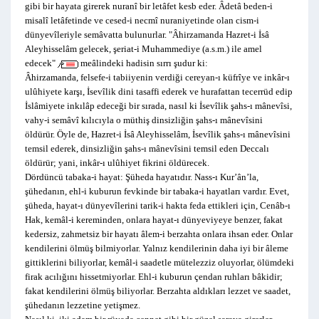
gibi bir hayata girerek nuranî bir letâfet kesb eder. Âdetâ beden-i
misalî letâfetinde ve cesed-i necmî nuraniyetinde olan cism-i
dünyevîleriyle semâvatta bulunurlar. "Âhirzamanda Hazret-i İsâ
Aleyhisselâm gelecek, şeriat-i Muhammediye (a.s.m.) ile amel
edecek"
meâlindeki hadisin sırrı şudur ki:
Âhirzamanda, felsefe-i tabiiyenin verdiği cereyan-ı küfrîye ve inkâr-ı
ulûhiyete karşı, İsevîlik dini tasaffi ederek ve hurafattan tecerrüd edip
İslâmiyete inkılâp edeceği bir sırada, nasıl ki İsevîlik şahs-ı mânevîsi,
vahy-i semâvî kılıcıyla o müthiş dinsizliğin şahs-ı mânevîsini
öldürür. Öyle de, Hazret-i İsâ Aleyhisselâm, İsevîlik şahs-ı mânevîsini
temsil ederek, dinsizliğin şahs-ı mânevîsini temsil eden Deccalı
öldürür; yani, inkâr-ı ulûhiyet fikrini öldürecek.
Dördüncü tabaka-i hayat: Şüheda hayatıdır. Nass-ı Kur’ân’la,
şühedanın, ehl-i kuburun fevkinde bir tabaka-i hayatları vardır. Evet,
şüheda, hayat-ı dünyevîlerini tarik-i hakta feda ettikleri için, Cenâb-ı
Hak, kemâl-i kereminden, onlara hayat-ı dünyeviyeye benzer, fakat
kedersiz, zahmetsiz bir hayatı âlem-i berzahta onlara ihsan eder. Onlar
kendilerini ölmüş bilmiyorlar. Yalnız kendilerinin daha iyi bir âleme
gittiklerini biliyorlar, kemâl-i saadetle mütelezziz oluyorlar, ölümdeki
firak acılığını hissetmiyorlar. Ehl-i kuburun çendan ruhları bâkidir;
fakat kendilerini ölmüş biliyorlar. Berzahta aldıkları lezzet ve saadet,
şühedanın lezzetine yetişmez.