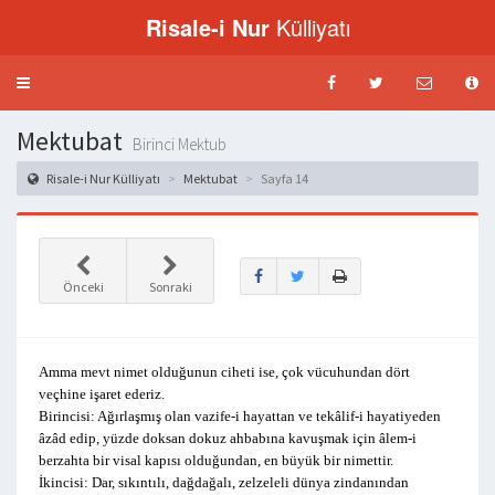
Risale-i Nur
Külliyatı
Menü
aç-
kapat
Mektubat
Birinci Mektub
Risale-i Nur Külliyatı
Mektubat
Sayfa 14
Önceki
Sonraki
Amma mevt nimet olduğunun ciheti ise, çok vücuhundan dört
veçhine işaret ederiz.
Birincisi: Ağırlaşmış olan vazife-i hayattan ve tekâlif-i hayatiyeden
âzâd edip, yüzde doksan dokuz ahbabına kavuşmak için âlem-i
berzahta bir visal kapısı olduğundan, en büyük bir nimettir.
İkincisi: Dar, sıkıntılı, dağdağalı, zelzeleli dünya zindanından