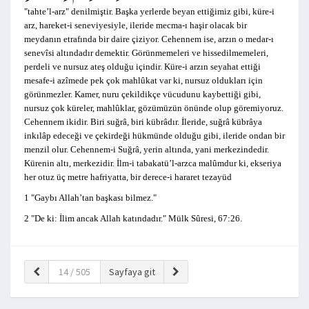
"tahte’l-arz" denilmiştir. Başka yerlerde beyan ettiğimiz gibi, küre-i
arz, hareket-i seneviyesiyle, ileride mecma-ı haşir olacak bir
meydanın etrafında bir daire çiziyor. Cehennem ise, arzın o medar-ı
senevîsi altındadır demektir. Görünmemeleri ve hissedilmemeleri,
perdeli ve nursuz ateş olduğu içindir. Küre-i arzın seyahat ettiği
mesafe-i azîmede pek çok mahlûkat var ki, nursuz oldukları için
görünmezler. Kamer, nuru çekildikçe vücudunu kaybettiği gibi,
nursuz çok küreler, mahlûklar, gözümüzün önünde olup göremiyoruz.
Cehennem ikidir. Biri suğrâ, biri kübrâdır. İleride, suğrâ kübrâya
inkılâp edeceği ve çekirdeği hükmünde olduğu gibi, ileride ondan bir
menzil olur. Cehennem-i Suğrâ, yerin altında, yani merkezindedir.
Kürenin altı, merkezidir. İlm-i tabakatü’l-arzca malûmdur ki, ekseriya
her otuz üç metre hafriyatta, bir derece-i hararet tezayüd
1 "Gaybı Allah’tan başkası bilmez."
2 "De ki: İlim ancak Allah katındadır." Mülk Sûresi, 67:26.