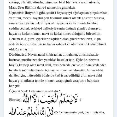
çıkarıp, vüs’atli, sürurlu, ıztırapsız, bâki bir hayata mazhariyetle,
Mahbûb-u Bâkînin daire-i rahmetine girmektir.
Üçüncüsü: İhtiyarlık gibi, şerâit-i hayatiyeyi ağırlaştıran birçok esbab
vardır ki, mevti, hayatın pek fevkinde nimet olarak gösterir. Meselâ,
sana ıztırap veren pek ihtiyar olmuş peder ve validenle beraber,
ceddin cedleri, sefalet-i halleriyle senin önünde şimdi bulunsaydı,
hayat ne kadar nikmet, mevt ne kadar nimet olduğunu bilecektin.
Hem meselâ, güzel çiçeklerin âşıkları olan güzel sineklerin, kışın
şedâidi içinde hayatları ne kadar zahmet ve ölümleri ne kadar rahmet
olduğu anlaşılır.
Dördüncüsü: Nevm, nasıl ki bir rahat, bir rahmet, bir istirahattir-
hususan musibetzedeler, yaralılar, hastalar için. Öyle de, nevmin
büyük kardeşi olan mevt dahi, musibetzedelere ve intihara sevk eden
belâlarla müptelâ olanlar için ayn-ı nimet ve rahmettir. Amma ehl-i
dalâlet için, müteaddit Sözlerde katî ispat edildiği gibi, mevt dahi
hayat gibi nikmet içinde nikmet, azap içinde azaptır; o bahisten
hariçtir.
Üçüncü Sual:
Cehennem nerededir?
Elcevap:
-1-
-2- Cehennemin yeri, bazı rivâyatla,