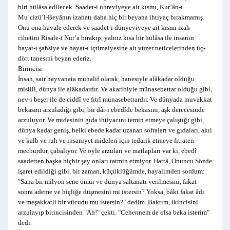
biri hülâsa edilecek. Saadet-i uhreviyeye ait kısmı, Kur’ân-ı
Mu’cizü’l-Beyânın izahatı daha hiç bir beyana ihtiyaç bırakmamış.
Onu ona havale ederek ve saadet-i dünyeviyeye ait kısmı izah
cihetini Risale-i Nur’a bırakıp, yalnız kısa bir hülâsa ile insanın
hayat-ı şahsiye ve hayat-ı içtimaiyesine ait yüzer neticelerinden üç-
dört tanesini beyan ederiz.
Birincisi
İnsan, sair hayvanata muhalif olarak, hanesiyle alâkadar olduğu
misilli, dünya ile alâkadardır. Ve akaribiyle münasebettar olduğu gibi,
nev-i beşer ile de ciddî ve fıtrî münasebettardır. Ve dünyada muvakkat
bekasını arzuladığı gibi, bir dâr-ı ebedîde bekasını, aşk derecesinde
arzuluyor. Ve midesinin gıda ihtiyacını temin etmeye çalıştığı gibi,
dünya kadar geniş, belki ebede kadar uzanan sofraları ve gıdaları, akıl
ve kalb ve ruh ve insaniyet mideleri için tedarik etmeye fıtraten
mecburdur, çabalıyor. Ve öyle arzuları ve matlapları var ki, ebedî
saadetten başka hiçbir şey onları tatmin etmiyor. Hattâ, Onuncu Sözde
işaret edildiği gibi, bir zaman, küçüklüğümde, hayalimden sordum:
"Sana bir milyon sene ömür ve dünya saltanatı verilmesini, fakat
sonra ademe ve hiçliğe düşmesini mi istersin? Yoksa, bâki fakat âdi
ve meşakkatli bir vücudu mu istersin?" dedim. Baktım, ikincisini
arzulayıp birincisinden "Ah!" çekti. "Cehennem de olsa beka isterim"
dedi.