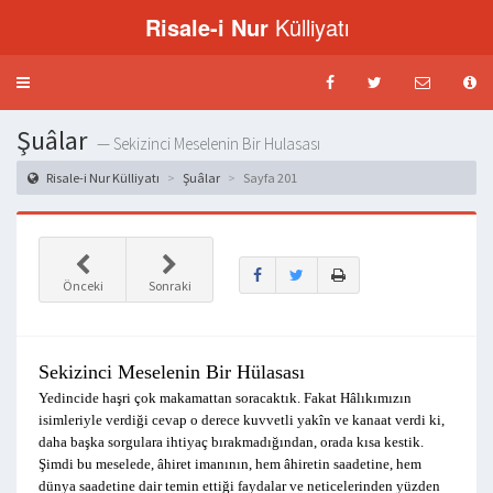
Risale-i Nur
Külliyatı
Menü
aç-
kapat
Şuâlar
— Sekizinci Meselenin Bir Hulasası
Risale-i Nur Külliyatı
Şuâlar
Sayfa 201
Önceki
Sonraki
Sekizinci Meselenin Bir Hülasası
Yedincide haşri çok makamattan soracaktık. Fakat Hâlıkımızın
isimleriyle verdiği cevap o derece kuvvetli yakîn ve kanaat verdi ki,
daha başka sorgulara ihtiyaç bırakmadığından, orada kısa kestik.
Şimdi bu meselede, âhiret imanının, hem âhiretin saadetine, hem
dünya saadetine dair temin ettiği faydalar ve neticelerinden yüzden