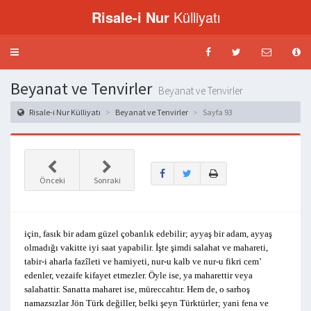
Risale-i Nur
Külliyatı
Menü
aç-
kapat
Beyanat ve Tenvirler
Beyanat ve Tenvirler
Risale-i Nur Külliyatı
Beyanat ve Tenvirler
Sayfa 93
Önceki
Sonraki
için, fasık bir adam güzel çobanlık edebilir; ayyaş bir adam, ayyaş
olmadığı vakitte iyi saat yapabilir. İşte şimdi salahat ve mahareti,
tabir-i aharla fazîleti ve hamiyeti, nur-u kalb ve nur-u fikri cem’
edenler, vezaife kifayet etmezler. Öyle ise, ya maharettir veya
salahattir. Sanatta maharet ise, müreccahtır. Hem de, o sarhoş
namazsızlar Jön Türk değiller, belki şeyn Türktürler; yani fena ve