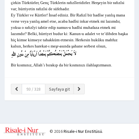
çirkin Türktürler, Genç Türklerin rafızîleridirler. Herşeyin bir rafızîsi
var; hürriyetin rafızîsi de süfehadır.
Ey Türkler ve Kürtler! İnsaf ediniz. Bir Rafızî bir hadîse yanlış mana
verse veya yanlış amel etse, acaba hadîsi inkar etmek mi lazımdır,
yoksa o rafızîyi tahtie edip namus-u hadîsi muhafaza etmek mi
lazımdır? Belki, hürriyet budur ki: Kanun-u adalet ve te’dibden başka
hiç kimse kimseye tahakküm etmesin. Herkesin hukûku mahfuz
kalsın, herkes harekat-ı meşr-asında şahane serbest olsun,
Bir kısmınız, Allah’ı bırakıp da bir kısmınızı ilahlaştırmasın.
© 2016
Risale-i Nur Enstitüsü
.