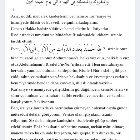
-1-
Aziz, sıddık, mübarek kardeşlerim ve hizmet-i Kur’aniye ve
imaniyede ihlaslı ve kuvvetli ve şanlı arkadaşlarım,
Cenab-ı Hakka hadsiz şükür ve hamd ederim ki, İhtiyarlar
Risalesindeki ümidimi ve Müdafaat Risalesindeki iddiamı sizinle
tasdik ettirdi.
Evet,
-2- sizinle otuz
bine mukabil gelen otuz Abdurrahman’ı, belki yüz otuz, belki bin yüz
otuz Abdurrahman’ı Risaletü’n-Nur’a ihsan etti. Hem unutulmayan,
her vakit yanımda bulunan kardeşlerim, Risale-i Nur’a sizin gibi pek
ciddi sahip ve muhafız ve vâris ve hakikatbin ve kıymetşinas zatların
benim yerimde benden daha kuvvetli, ihlaslı olarak vazife-i
Kur’aniye ve imaniyede çalıştıklarını gördüğümden, kemal-i ferah ve
sürur ve itminan ve istirahat-i kalble ecelimi ve mevtimi ve kabrimi
karşılıyorum, bekliyorum.
Ben, sizi yazılarınızda ve hatırımdan çıkmayan hidematınızda günde
müteaddit defalar görüyorum. Ve size olan iştiyakımı tatmin
ediyorum. Siz de bu biçare kardeşinizi risalelerde görüp sohbet
edebilirsiniz. Ehl-i hakikatin sohbetine zaman, mekân mâni olmaz;
manevi radyo hükmünde biri şarkta, biri garpta, biri dünyada, biri
berzahta olsa da rabıta-i Kur’aniye ve imaniye onları birbiriyle