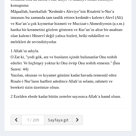
konuşturur.
Mâşaallah, barekallah "Kerâmât-ı Aleviye"nin Risaletü’n-Nur’a
imzasını bu zamanda tam tasdik ettiren kerâmât-ı kalem-i Alevî (Ali)
ve Kur’an’a çok kıymettar hizmeti ve Mucizat-ı Ahmediyenin (a.s.m.)
harika bir kerametini gözlere gösteren ve Kur’an’ın altın bir anahtarı
olan kalem-i Hüsrevî değil yalnız bizleri, belki ruhânîleri ve
melekleri de sevindiriyorlar.
1 Allah’ın adıyla.
O Zat ki, "yedi gök, arz ve bunların içinde bulunanlar Onu tesbih
ederler. Ve hiçbirşey yoktur ki Onu övüp Onu tesbih etmesin." (Îsra
Suresi: 44)
Yazılan, okunan ve kıyamet gününe kadar havada temessül eden
Risale-i Nur’ların harfleri adedince Allah’ın selamı, rahmeti ve
bereketi sizin üzerinize olsun.
2 Ezelden ebede kadar bütün zerreler sayısınca Allah’a hamd olsun.