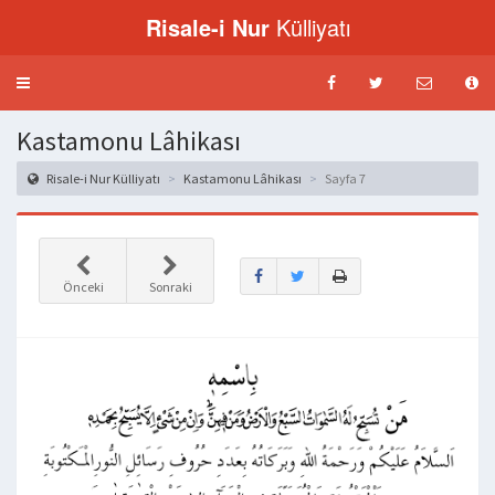
Risale-i Nur
Külliyatı
Menü
aç-
kapat
Kastamonu Lâhikası
Risale-i Nur Külliyatı
Kastamonu Lâhikası
Sayfa 7
Önceki
Sonraki