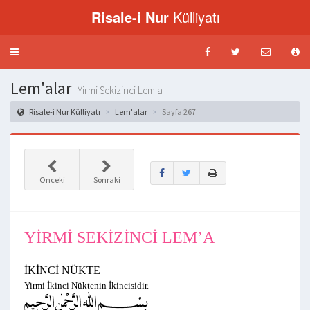
Risale-i Nur
Külliyatı
Menü
aç-
kapat
Lem'alar
Yirmi Sekizinci Lem'a
Risale-i Nur Külliyatı
Lem'alar
Sayfa 267
Önceki
Sonraki
YİRMİ SEKİZİNCİ LEM’A
İKİNCİ NÜKTE
Yirmi İkinci Nüktenin İkincisidir.