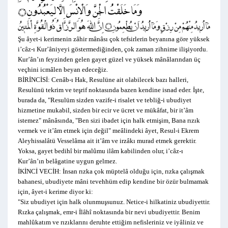
Şu âyet-i kerimenin zâhir mânâsı çok tefsirlerin beyanına göre yüksek
i’câz-ı Kur’âniyeyi göstermediğinden, çok zaman zihnime ilişiyordu.
Kur’ân’ın feyzinden gelen gayet güzel ve yüksek mânâlarından üç
veçhini icmâlen beyan edeceğiz.
BİRİNCİSİ:
Cenâb-ı Hak, Resulüne ait olabilecek bazı halleri,
Resulünü tekrim ve teşrif noktasında bazen kendine isnad eder. İşte,
burada da, "Resulüm sizden vazife-i risalet ve tebliğ-i ubudiyet
hizmetine mukabil, sizden bir ecir ve ücret ve mükâfat, bir it’âm
istemez" mânâsında, "Ben sizi ibadet için halk etmişim, Bana rızık
vermek ve it’âm etmek için değil" meâlindeki âyet, Resul-i Ekrem
Aleyhissalâtü Vesselâma ait it’âm ve irzâkı murad etmek gerektir.
Yoksa, gayet bedihî bir malûmu ilâm kabilinden olur, i’câz-ı
Kur’ân’ın belâgatine uygun gelmez.
İKİNCİ VECİH:
İnsan rızka çok müptelâ olduğu için, rızka çalışmak
bahanesi, ubudiyete mâni tevehhüm edip kendine bir özür bulmamak
için, âyet-i kerime diyor ki:
"Siz ubudiyet için halk olunmuşsunuz. Netice-i hilkatiniz ubudiyettir.
Rızka çalışmak, emr-i İlâhî noktasında bir nevi ubudiyettir. Benim
mahlûkatım ve rızıklarını deruhte ettiğim nefisleriniz ve iyâliniz ve