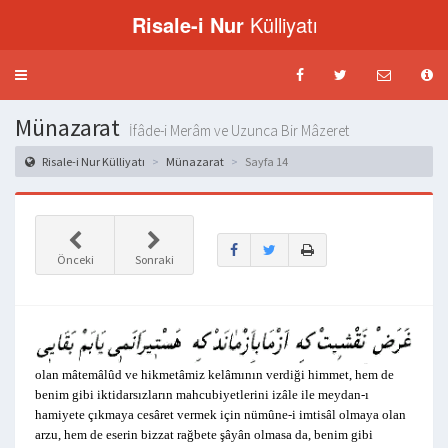
Risale-i Nur
Külliyatı
Menü
aç-
kapat
Münazarat
İfâde-i Merâm ve Uzunca Bir Mâzeret
Risale-i Nur Külliyatı
Münazarat
Sayfa 14
Önceki
Sonraki
olan mâtemâlûd ve hikmetâmiz kelâmının verdiği himmet, hem de
benim gibi iktidarsızların mahcubiyetlerini izâle ile meydan-ı
hamiyete çıkmaya cesâret vermek için nümûne-i imtisâl olmaya olan
arzu, hem de eserin bizzat rağbete şâyân olmasa da, benim gibi