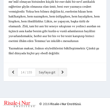
me’mûl olmayan birisinden küçük bir eser dahi bir nevî antikalık
rağbetine şâyân olmasına olan ümit, beni eser yazmaya cesâret
vermişlerdir. Yoksa ben bilmez değilim ki, eserlerim bâzan hem
hakîkatşiken, hem nazmşiken, hem üslûpşiken, hem hayalşiken, hem
hisşiken, hem ifratâlûddur. Lâkin, ne yapayım, başka türlü de
olamazdı. Zîrâ, tam bir asrı bir seneye sıkıştıran ve yedinci asırdan on
üçüncü asra kadar benim gibi kurûn-u vustâ adamlarının hayâlini
yuvarlandırmakla; herbir asır bir his ve bir tesiri karıştırıp birinci
eserimi ilhâm eden Temmuz’un inkılâb-ı mesudunun
Yazmaktan maksat, lisânın söylediklerini bâkîleştirmektir. Çünkü şu
fânî dünyada hiçbir şey ebedî değildir.
© 2016
Risale-i Nur Enstitüsü
.